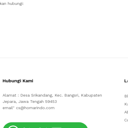
akan hubungi:
Hubungi Kami
L
Alamat : Desa Srikandang, Kec. Bangsri, Kabupaten
B
Jepara, Jawa Tengah 59453
K
email" cs@homarindo.com
A
C