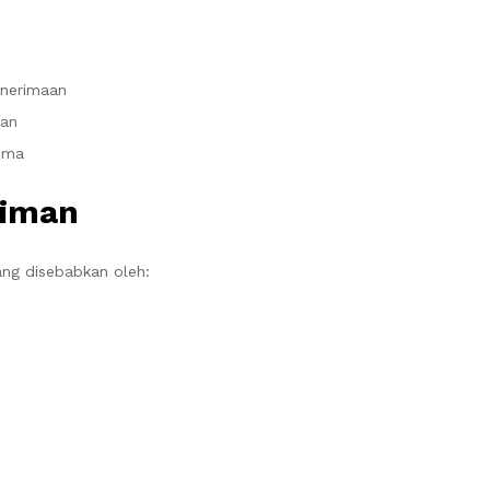
enerimaan
kan
rima
riman
ng disebabkan oleh: