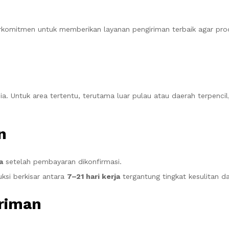
rkomitmen untuk memberikan layanan pengiriman terbaik agar prod
ia. Untuk area tertentu, terutama luar pulau atau daerah terpenc
n
a
setelah pembayaran dikonfirmasi.
ksi berkisar antara
7–21 hari kerja
tergantung tingkat kesulitan d
iriman