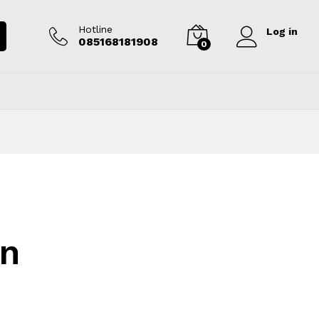
Hotline
Log in
085168181908
0
an