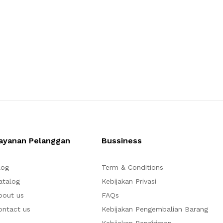
ayanan Pelanggan
Bussiness
log
Term & Conditions
atalog
Kebijakan Privasi
bout us
FAQs
ontact us
Kebijakan Pengembalian Barang
Kebijakan Pengiriman