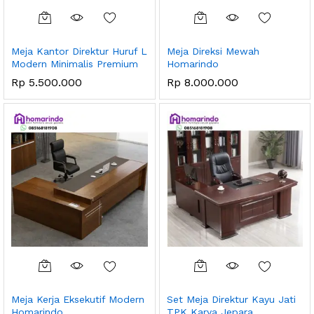
Meja Kantor Direktur Huruf L
Meja Direksi Mewah
Modern Minimalis Premium
Homarindo
Rp
5.500.000
Rp
8.000.000
Meja Kerja Eksekutif Modern
Set Meja Direktur Kayu Jati
Homarindo
TPK Karya Jepara