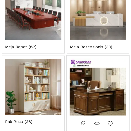
Meja Rapat
(62)
Meja Resepsionis
(33)
ga
ga
endah
tinggi
Rak Buku
(36)