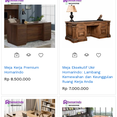
Meja Kerja Premium
Meja Eksekutif Ukir
Homarindo
Homarindo: Lambang
Kemewahan dan Keunggulan
Rp
8.500.000
Ruang Kerja Anda
Rp
7.000.000