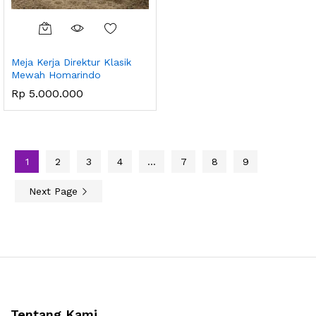
Meja Kerja Direktur Klasik
Mewah Homarindo
Rp
5.000.000
1
2
3
4
…
7
8
9
Next Page
Tentang Kami