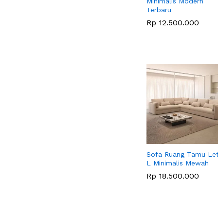
Minimalis Modern
Terbaru
Rp
Rp
12.500.000
12.500.000
Sofa Ruang Tamu Let
L Minimalis Mewah
Rp
Rp
18.500.000
18.500.000