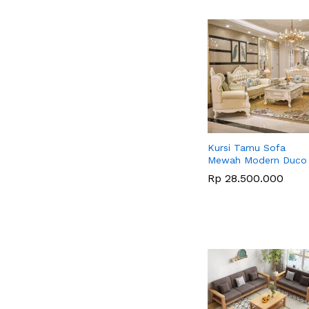
Kursi Tamu Sofa
Mewah Modern Duco
Rp
Rp
28.500.000
28.500.000