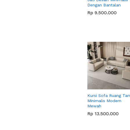
Dengan Bantalan
Rp
Rp
9.500.000
9.500.000
Kursi Sofa Ruang Ta
Minimalis Modern
Mewah
Rp
Rp
13.500.000
13.500.000