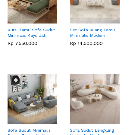
Kursi Tamu Sofa Sudut
Set Sofa Ruang Tamu
Minimalis Kayu Jati
Minimalis Modern
Rp
Rp
7.550.000
7.550.000
Rp
Rp
14.500.000
14.500.000
Sofa Sudut Minimalis
Sofa Sudut Lengkung