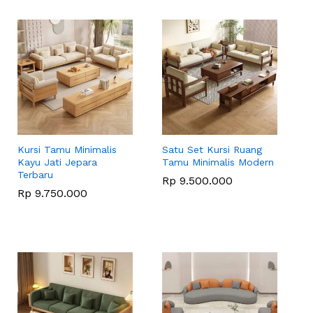
Kursi Tamu Minimalis
Satu Set Kursi Ruang
Kayu Jati Jepara
Tamu Minimalis Modern
Terbaru
Rp
Rp
9.500.000
9.500.000
Rp
Rp
9.750.000
9.750.000