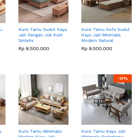
u
Kursi Tamu Sudut Kayu
Kursi Tamu Sofa Sudut
Jati Dengan Jok Kulit
Kayu Jati Minimalis
Sintetis
Modern Natural
Rp
Rp
8.500.000
8.500.000
Rp
Rp
8.500.000
8.500.000
-
13
%
u
Kursi Tamu Minimalis
Kursi Tamu Kayu Jati
Modern Kayu Jati
Minimalis Sederhana