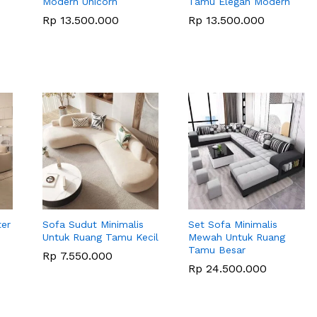
Modern Unicorn
Tamu Elegan Modern
Rp
Rp
13.500.000
13.500.000
Rp
Rp
13.500.000
13.500.000
er
Sofa Sudut Minimalis
Set Sofa Minimalis
Untuk Ruang Tamu Kecil
Mewah Untuk Ruang
Tamu Besar
Rp
Rp
7.550.000
7.550.000
Rp
Rp
24.500.000
24.500.000