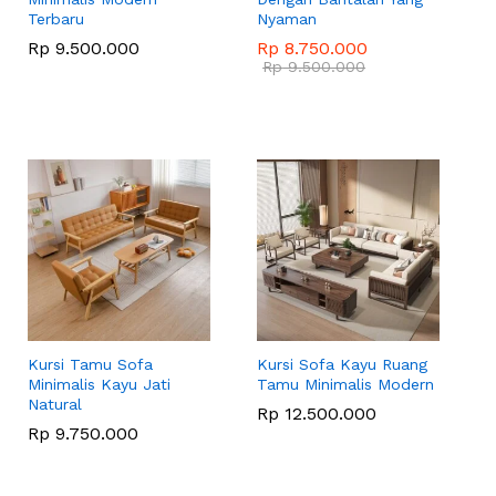
Terbaru
Nyaman
Rp
Rp
9.500.000
9.500.000
Rp
Rp
8.750.000
8.750.000
Rp
Rp
9.500.000
9.500.000
Kursi Tamu Sofa
Kursi Sofa Kayu Ruang
Minimalis Kayu Jati
Tamu Minimalis Modern
Natural
Rp
Rp
12.500.000
12.500.000
Rp
Rp
9.750.000
9.750.000