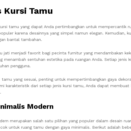
s Kursi Tamu
 kursi tamu yang dapat Anda pertimbangkan untuk mempercantik rua
populer karena desainnya yang simpel namun elegan. Kemudian, 
ngan bantal tambahan.
yu jati menjadi favorit bagi pecinta furnitur yang mendambakan keku
ang menambah sentuhan estetika pada ruangan Anda. Setiap jenis kur
tuhan pengguna.
si tamu yang sesuai, penting untuk mempertimbangkan gaya dekor
i karakteristik dari setiap jenis kursi tamu, Anda dapat membuat
.
inimalis Modern
ern merupakan salah satu pilihan yang populer dalam desain ruang 
cok untuk ruang tamu dengan gaya minimalis. Berikut adalah beber