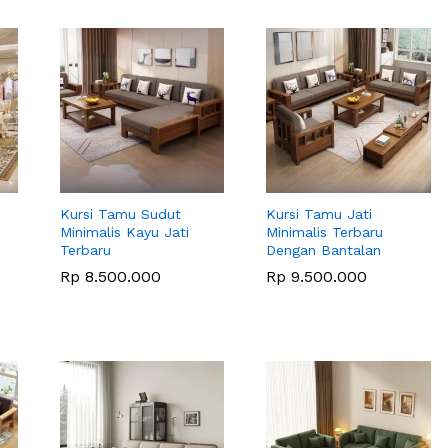
Kursi Tamu Sudut
Kursi Tamu Jati
Minimalis Kayu Jati
Minimalis Terbaru
Terbaru
Dengan Bantalan
Rp
Rp
8.500.000
8.500.000
Rp
Rp
9.500.000
9.500.000