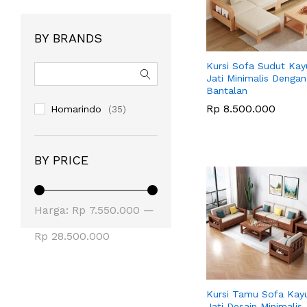
BY BRANDS
Kursi Sofa Sudut Kay
Jati Minimalis Dengan
Bantalan
Rp
Rp
8.500.000
8.500.000
Homarindo
(35)
BY PRICE
Harga
Harga
Harga:
Rp 7.550.000
—
terendah
tertinggi
Rp 28.500.000
Kursi Tamu Sofa Kay
Jati Desain Minimalis