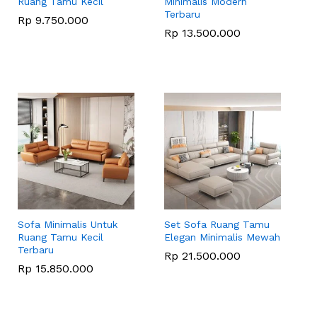
Ruang Tamu Kecil
Minimalis Modern
Terbaru
Rp
Rp
9.750.000
9.750.000
Rp
Rp
13.500.000
13.500.000
Sofa Minimalis Untuk
Set Sofa Ruang Tamu
Ruang Tamu Kecil
Elegan Minimalis Mewah
Terbaru
Rp
Rp
21.500.000
21.500.000
Rp
Rp
15.850.000
15.850.000