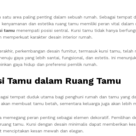
h satu area paling penting dalam sebuah rumah. Sebagai tempa
 kenyamanan dan estetika ruang tamu memiliki peran vital dalam
si tamu
menempati posisi sentral. Kursi tamu tidak hanya berfungs
memperkuat karakter desain interior rumah.
rakhir, perkembangan desain furnitur, termasuk kursi tamu, telah
menuju gaya yang lebih santai, fungsional, dan estetis. Ini menu
inkan gaya hidup dan preferensi pemilik rumah.
si Tamu dalam Ruang Tamu
bagai tempat duduk utama bagi penghuni rumah dan tamu yang da
akan membuat tamu betah, sementara keluarga juga akan lebih m
juga memegang peran penting sebagai elemen dekoratif. Pemilihan 
 ruang tamu. Kursi dengan desain minimalis dapat memberikan kes
at menciptakan kesan mewah dan elegan.