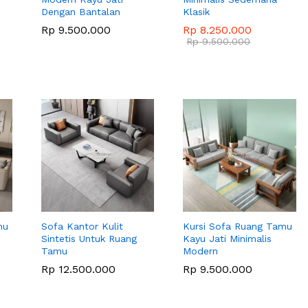
Dengan Bantalan
Klasik
Rp
Rp
9.500.000
9.500.000
Rp
Rp
8.250.000
8.250.000
Rp
Rp
9.500.000
9.500.000
mu
Sofa Kantor Kulit
Kursi Sofa Ruang Tamu
Sintetis Untuk Ruang
Kayu Jati Minimalis
Tamu
Modern
Rp
Rp
12.500.000
12.500.000
Rp
Rp
9.500.000
9.500.000