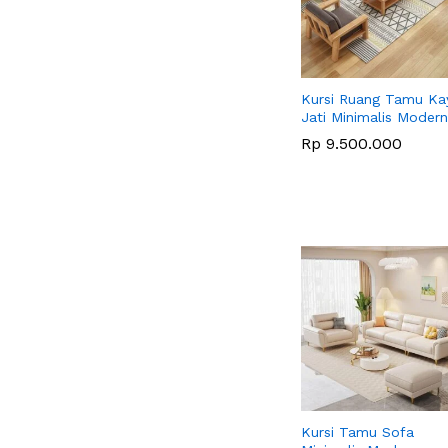
Kursi Ruang Tamu Ka
Jati Minimalis Modern
Rp
Rp
9.500.000
9.500.000
Kursi Tamu Sofa