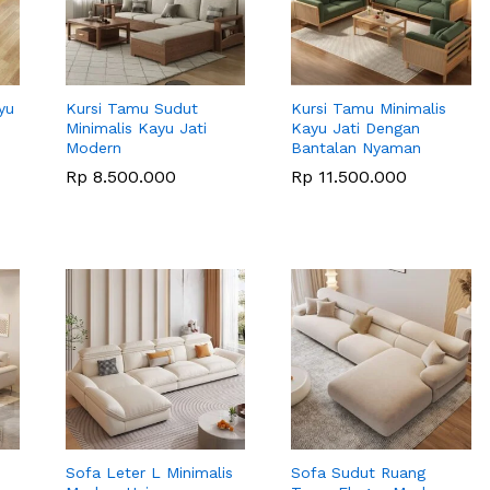
yu
Kursi Tamu Sudut
Kursi Tamu Minimalis
Minimalis Kayu Jati
Kayu Jati Dengan
Modern
Bantalan Nyaman
Rp
Rp
8.500.000
8.500.000
Rp
Rp
11.500.000
11.500.000
Sofa Leter L Minimalis
Sofa Sudut Ruang