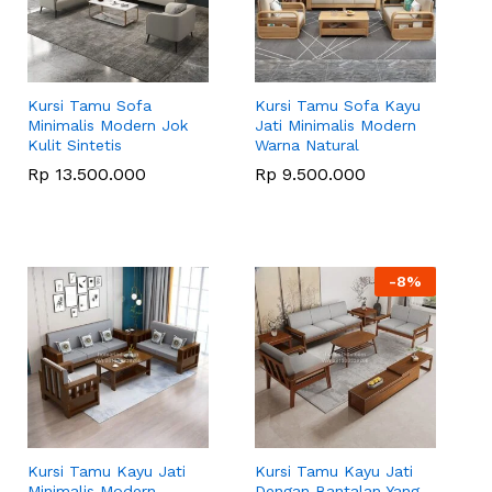
Kursi Tamu Sofa
Kursi Tamu Sofa Kayu
Minimalis Modern Jok
Jati Minimalis Modern
Kulit Sintetis
Warna Natural
Rp
Rp
13.500.000
13.500.000
Rp
Rp
9.500.000
9.500.000
-
8
%
Kursi Tamu Kayu Jati
Kursi Tamu Kayu Jati
Minimalis Modern
Dengan Bantalan Yang