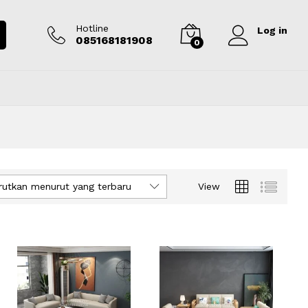
Hotline
Log in
085168181908
0
rutkan menurut yang terbaru
View