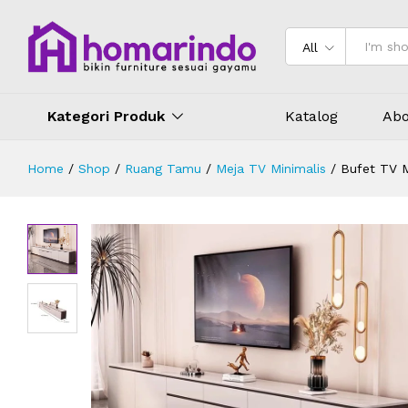
Bufet TV Minimalis HPL Desain Mod
Deskripsi
Spesifikasi
Ulasan (0)
All
Kategori Produk
Katalog
Abo
Home
/
Shop
/
Ruang Tamu
/
Meja TV Minimalis
/
Bufet TV M