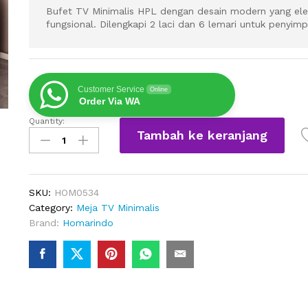
Bufet TV Minimalis HPL dengan desain modern yang el
fungsional. Dilengkapi 2 laci dan 6 lemari untuk penyim
Customer Service
Online
Order Via WA
Quantity:
Bufet
Tambah ke keranjang
TV
Minimalis
HPL
Desain
SKU:
HOM0534
Modern
Category:
Meja TV Minimalis
2
Brand:
Homarindo
Laci
6
Lemari
quantity