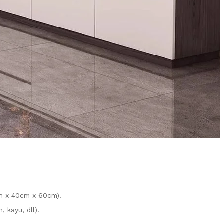
m x 40cm x 60cm).
 kayu, dll).