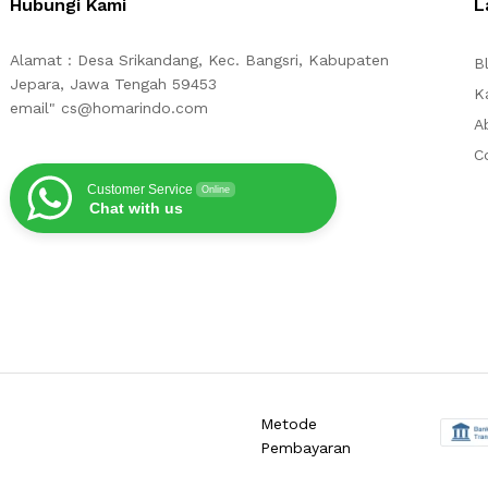
Hubungi Kami
L
Alamat : Desa Srikandang, Kec. Bangsri, Kabupaten
B
Jepara, Jawa Tengah 59453
K
email" cs@homarindo.com
A
C
Customer Service
Online
Chat with us
Metode
Pembayaran