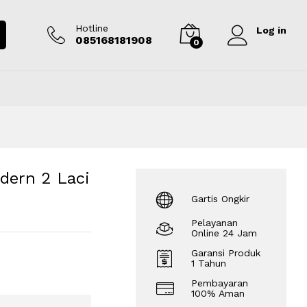
Rp
3.200.000
Tambah ke keranjang
Hotline
Log in
085168181908
0
dern 2 Laci
Gartis Ongkir
Pelayanan
Online 24 Jam
Garansi Produk
1 Tahun
Pembayaran
100% Aman