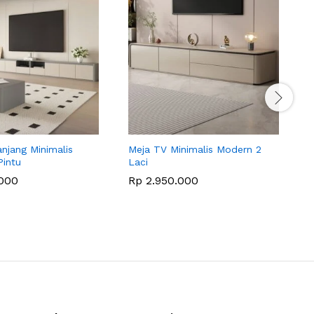
njang Minimalis
Meja TV Minimalis Modern 2
M
Pintu
Laci
000
Rp
2.950.000