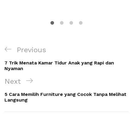
Navigasi
Previous
Previous
pos
Post
7 Trik Menata Kamar Tidur Anak yang Rapi dan
Nyaman
Next
Next
Post
5 Cara Memilih Furniture yang Cocok Tanpa Melihat
Langsung