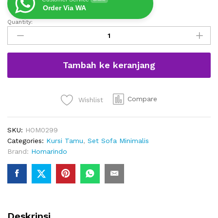
Order Via WA
Quantity:
Kursi
Tamu
Sofa
Sudut
Tambah ke keranjang
Minimalis
Kayu
Jati
quantity
Compare
Wishlist
SKU:
HOM0299
Categories:
Kursi Tamu
,
Set Sofa Minimalis
Brand:
Homarindo
Deskripsi