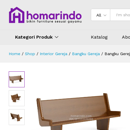
Bangku Gereja Jemaat Modern Kayu
Deskripsi
Spesifikasi
Ulasan (0)
All
Kategori Produk
Katalog
Abo
Home
/
Shop
/
Interior Gereja
/
Bangku Gereja
/
Bangku Gere