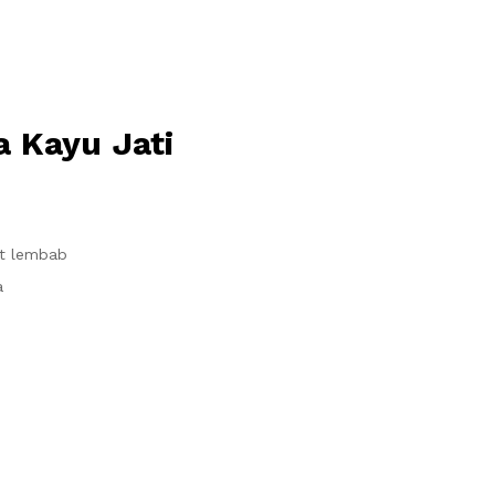
 Kayu Jati
it lembab
a