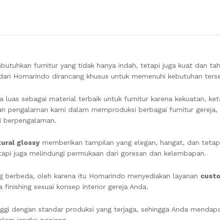
tuhkan furnitur yang tidak hanya indah, tetapi juga kuat dan ta
ari Homarindo dirancang khusus untuk memenuhi kebutuhan ters
a luas sebagai material terbaik untuk furnitur karena kekuatan, k
an pengalaman kami dalam memproduksi berbagai furnitur gereja,
li berpengalaman.
tural glossy
memberikan tampilan yang elegan, hangat, dan tetap 
 tetapi juga melindungi permukaan dari goresan dan kelembapan.
g berbeda, oleh karena itu Homarindo menyediakan layanan
cust
inishing sesuai konsep interior gereja Anda.
gi dengan standar produksi yang terjaga, sehingga Anda mendapa