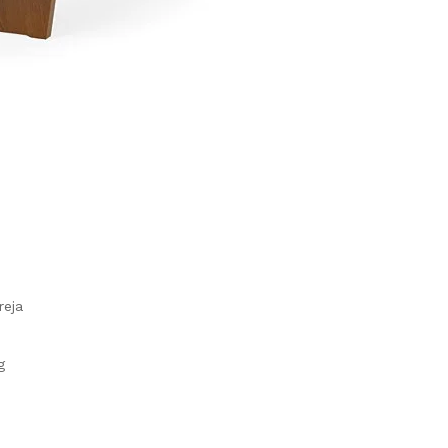
reja
g