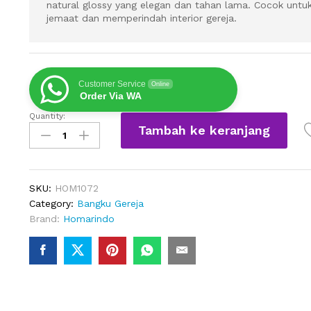
natural glossy yang elegan dan tahan lama. Cocok unt
jemaat dan memperindah interior gereja.
Customer Service
Online
Order Via WA
Quantity:
Bangku
Tambah ke keranjang
Gereja
Jemaat
Modern
Kayu
SKU:
HOM1072
Jati
Category:
Bangku Gereja
quantity
Brand:
Homarindo