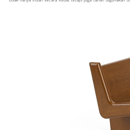
tidak hanya indah secara visual tetapi juga tahan digunakan 