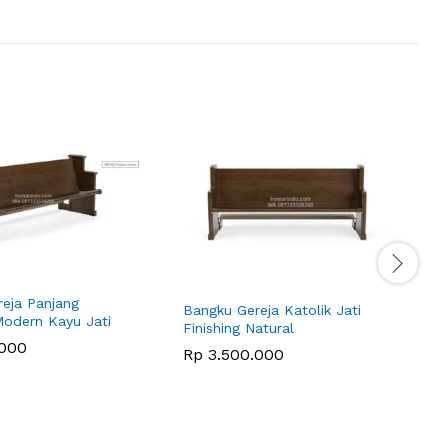
B
M
eja Panjang
Bangku Gereja Katolik Jati
Modern Kayu Jati
Finishing Natural
000
Rp
3.500.000