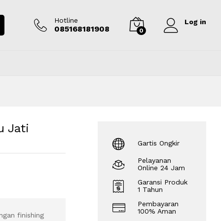
Rp
3.000.000
Tambah ke keranjang
Hotline
Log in
085168181908
0
 Jati
Gartis Ongkir
Pelayanan
Online 24 Jam
Garansi Produk
1 Tahun
Pembayaran
100% Aman
gan finishing