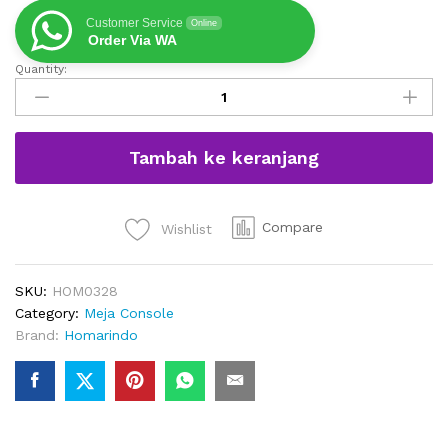
Customer Service
Online
Order Via WA
Quantity:
Console
Table
Ukiran
Mewah
Tambah ke keranjang
Kayu
Jati
Top
Marmer
Compare
Wishlist
quantity
SKU:
HOM0328
Category:
Meja Console
Brand:
Homarindo