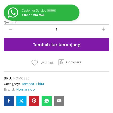
Customer Service
Online
Order Via WA
Quantity:
Dipan
Minimalis
Skandinavian
Kayu
Tambah ke keranjang
Jati
Rotan
Alami
quantity
Compare
Wishlist
SKU:
HOM0225
Category:
Tempat Tidur
Brand:
Homarindo