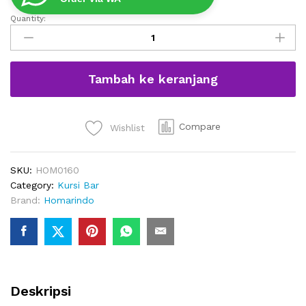
Quantity:
Kursi
Bar
Stainless
Nyaman
Tambah ke keranjang
Empuk
quantity
Compare
Wishlist
SKU:
HOM0160
Category:
Kursi Bar
Brand:
Homarindo
Deskripsi