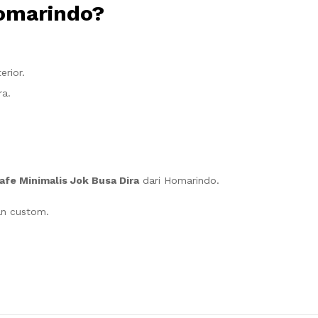
omarindo?
erior.
ra.
afe Minimalis Jok Busa Dira
dari Homarindo.
an custom.