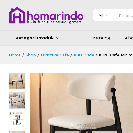
Kursi Cafe Minimalis Jok Busa Dira
Deskripsi
Spesifikasi
Ulasan (0)
All
Kategori Produk
Katalog
Abo
Home
/
Shop
/
Furniture Cafe
/
Kursi Cafe
/
Kursi Cafe Minim