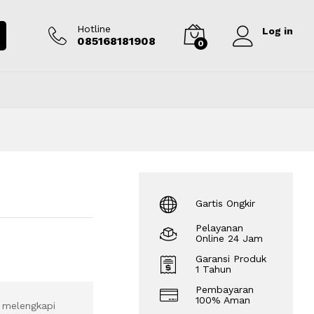
Rp
600.000
Tambah ke keranjang
Hotline
Log in
085168181908
0
Gartis Ongkir
Pelayanan
Online 24 Jam
Garansi Produk
1 Tahun
Pembayaran
100% Aman
k melengkapi