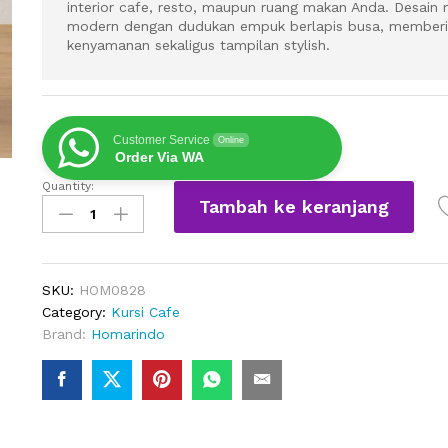
interior cafe, resto, maupun ruang makan Anda. Desain 
modern dengan dudukan empuk berlapis busa, memberi
kenyamanan sekaligus tampilan stylish.
Customer Service
Online
Order Via WA
Quantity:
Kursi
Tambah ke keranjang
Cafe
Minimalis
Jok
Busa
SKU:
HOM0828
Dira
Category:
Kursi Cafe
quantity
Brand:
Homarindo