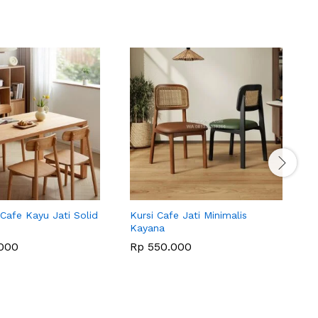
 Cafe Kayu Jati Solid
Kursi Cafe Jati Minimalis
M
Kayana
J
000
Rp
550.000