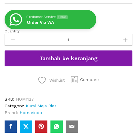
Customer Service
Online
Order Via WA
Quantity:
Kursi
Stool
Meja
Rias
Tambah ke keranjang
Juriana
Modern
quantity
Compare
Wishlist
SKU:
HOM1127
Category:
Kursi Meja Rias
Brand:
Homarindo