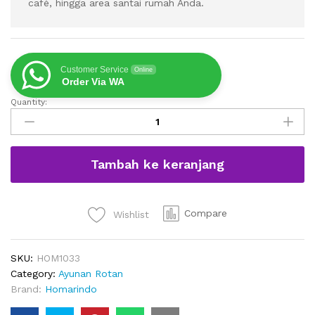
café, hingga area santai rumah Anda.
Customer Service
Online
Order Via WA
Quantity:
Kursi
Telur
Rotan
Sintetis
Tambah ke keranjang
2
Dudukan
Yang
Nyaman
Compare
Wishlist
quantity
SKU:
HOM1033
Category:
Ayunan Rotan
Brand:
Homarindo