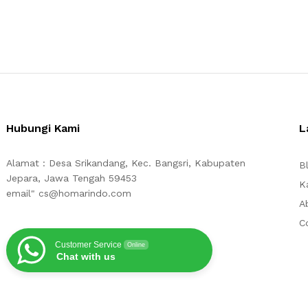
Hubungi Kami
L
Alamat : Desa Srikandang, Kec. Bangsri, Kabupaten
B
Jepara, Jawa Tengah 59453
K
email" cs@homarindo.com
A
C
Customer Service
Online
Chat with us