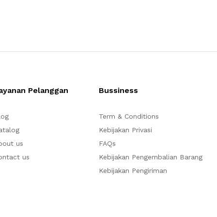
ayanan Pelanggan
Bussiness
log
Term & Conditions
atalog
Kebijakan Privasi
bout us
FAQs
ontact us
Kebijakan Pengembalian Barang
Kebijakan Pengiriman