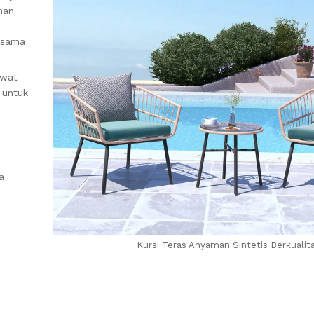
han
ersama
awat
 untuk
a
Kursi Teras Anyaman Sintetis Berkualit