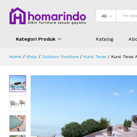
Kursi Teras Anyaman Sintetis Berku
Deskripsi
Spesifikasi
Ulasan (0)
All
Kategori Produk
Katalog
Abo
Home
/
Shop
/
Outdoor Furniture
/
Kursi Teras
/
Kursi Teras 