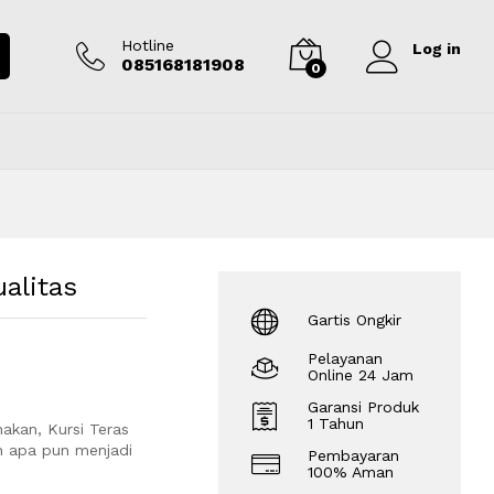
Rp
3.750.000
Tambah ke keranjang
Hotline
Log in
085168181908
0
alitas
Gartis Ongkir
Pelayanan
Online 24 Jam
Garansi Produk
1 Tahun
akan, Kursi Teras
n apa pun menjadi
Pembayaran
100% Aman