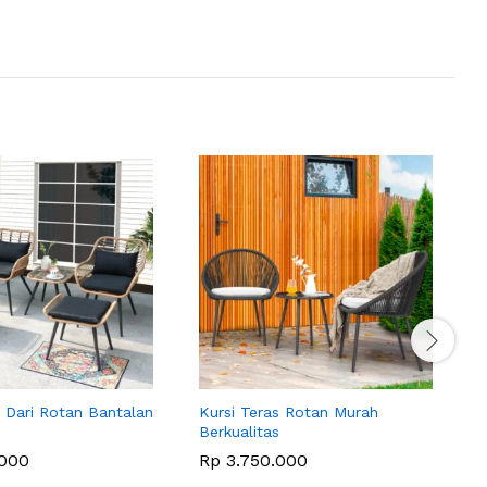
s Dari Rotan Bantalan
Kursi Teras Rotan Murah
K
Berkualitas
H
000
Rp
3.750.000