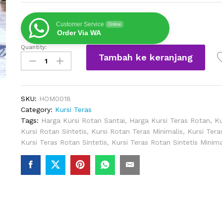
Customer Service
Online
Order Via WA
Quantity:
Kursi
Tambah ke keranjang
Teras
Anyaman
Sintetis
Berkualitas
SKU:
HOM0018
quantity
Category:
Kursi Teras
Tags:
Harga Kursi Rotan Santai
,
Harga Kursi Teras Rotan
,
Ku
Kursi Rotan Sintetis
,
Kursi Rotan Teras Minimalis
,
Kursi Ter
Kursi Teras Rotan Sintetis
,
Kursi Teras Rotan Sintetis Minima