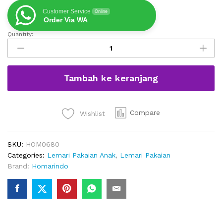
Customer Service
Online
Order Via WA
Quantity:
Lemari
Baju
Anak
Kayu
Tambah ke keranjang
Jati
Minimalis
Modern
2
Compare
Wishlist
Pintu
quantity
SKU:
HOM0680
Categories:
Lemari Pakaian Anak
,
Lemari Pakaian
Brand:
Homarindo