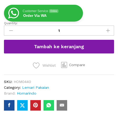
Customer Service
Online
Order Via WA
Quantity:
Lemari
Baju
Gantung
Minimalis
Tambah ke keranjang
Modern
6
Pintu
quantity
Compare
Wishlist
SKU:
HOM0440
Category:
Lemari Pakaian
Brand:
Homarindo