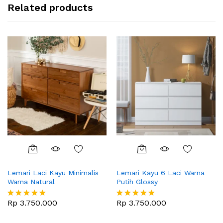
Related products
Lemari Laci Kayu Minimalis
Lemari Kayu 6 Laci Warna
Warna Natural
Putih Glossy
Rp
3.750.000
Rp
3.750.000
Dinilai
Dinilai
5
5
dari 5
dari 5