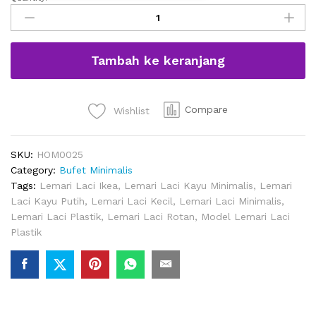
Lemari
Laci
Kayu
Chelsea
Tambah ke keranjang
Minimalis
Warna
Putih
quantity
Compare
Wishlist
SKU:
HOM0025
Category:
Bufet Minimalis
Tags:
Lemari Laci Ikea
,
Lemari Laci Kayu Minimalis
,
Lemari
Laci Kayu Putih
,
Lemari Laci Kecil
,
Lemari Laci Minimalis
,
Lemari Laci Plastik
,
Lemari Laci Rotan
,
Model Lemari Laci
Plastik