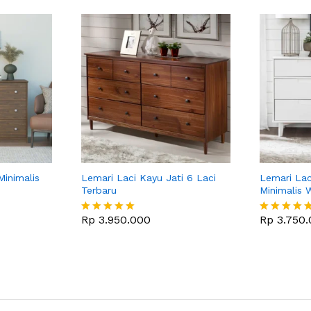
Minimalis
Lemari Laci Kayu Jati 6 Laci
Lemari Lac
Terbaru
Minimalis 
Rp
3.950.000
Rp
3.750.
Dinilai
Dinilai
5
5
dari 5
dari 5