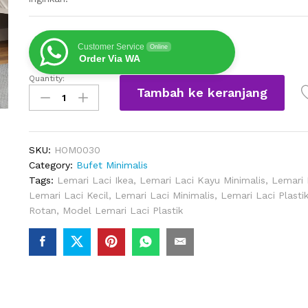
Customer Service
Online
Order Via WA
Quantity:
Lemari
Tambah ke keranjang
Laci
Minimalis
Abu-
Abu
SKU:
HOM0030
120cm
Category:
Bufet Minimalis
quantity
Tags:
Lemari Laci Ikea
,
Lemari Laci Kayu Minimalis
,
Lemari 
Lemari Laci Kecil
,
Lemari Laci Minimalis
,
Lemari Laci Plasti
Rotan
,
Model Lemari Laci Plastik