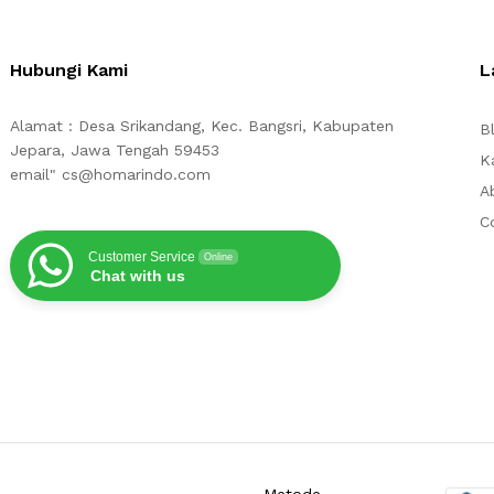
Hubungi Kami
L
Alamat : Desa Srikandang, Kec. Bangsri, Kabupaten
B
Jepara, Jawa Tengah 59453
K
email" cs@homarindo.com
A
C
Customer Service
Online
Chat with us
Metode