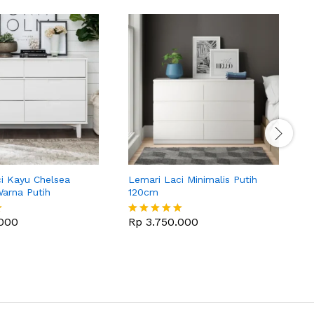
i Kayu Chelsea
Lemari Laci Minimalis Putih
L
Warna Putih
120cm
K
000
Rp
3.750.000
Dinilai
D
5
5
dari 5
d