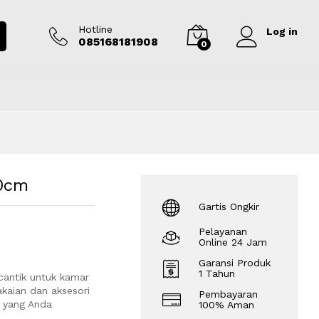
Rp
3.750.000
Tambah ke keranjang
Hotline
Log in
085168181908
0
20cm
Gartis Ongkir
Pelayanan
Online 24 Jam
Garansi Produk
1 Tahun
cantik untuk kamar
kaian dan aksesori
Pembayaran
n yang Anda
100% Aman