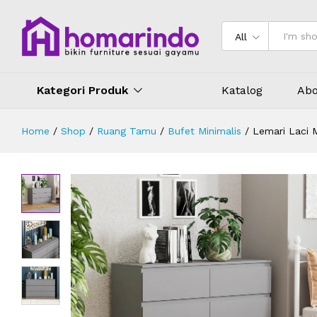
Lemari Laci Minimalis Abu-Abu 12
Deskripsi
Spesifikasi
Ulasan (0)
All
Kategori Produk
Katalog
Abo
Home
/
Shop
/
Ruang Tamu
/
Bufet Minimalis
/
Lemari Laci 