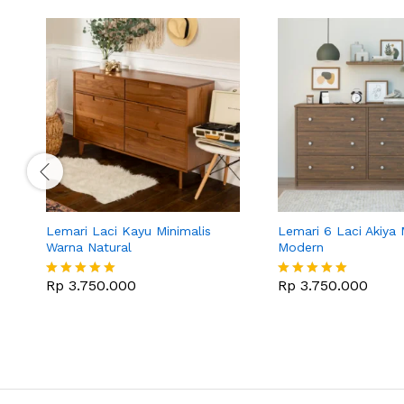
Lemari Laci Kayu Minimalis
Lemari 6 Laci Akiya 
Warna Natural
Modern
Rp
3.750.000
Rp
3.750.000
Dinilai
Dinilai
5
5
dari 5
dari 5