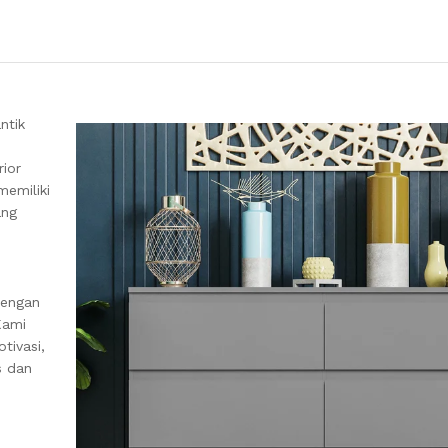
ntik
rior
memiliki
ang
dengan
Kami
tivasi,
s dan