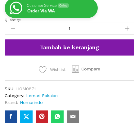
Customer Service
Online
Order Via WA
Quantity:
Lemari
Pakaian
6
Pintu
Tambah ke keranjang
Minimalis
Modern
quantity
Compare
Wishlist
SKU:
HOM0871
Category:
Lemari Pakaian
Brand:
Homarindo