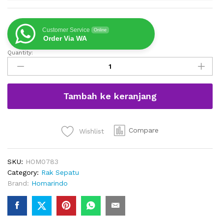
Customer Service
Online
Order Via WA
Quantity:
Lemari
Sepatu
Kayu
Jati
Tambah ke keranjang
Retro
Minimalis
Modern
quantity
Compare
Wishlist
SKU:
HOM0783
Category:
Rak Sepatu
Brand:
Homarindo