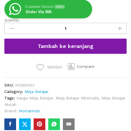
Customer Service
Online
Order Via WA
Quantity:
Meja
Belajar
Remaja
Model
Tambah ke keranjang
Minimalis
Modern
quantity
Compare
Wishlist
SKU:
HOM0053
Category:
Meja Belajar
Tags:
Harga Meja Belajar
,
Meja Belajar Minimalis
,
Meja Belajar
Murah
Brand:
Homarindo