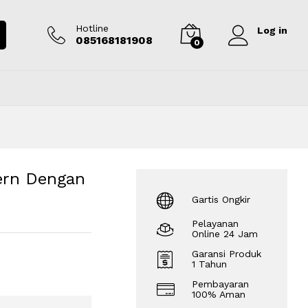
Rp
39.500.000
Tambah ke keranjang
Hotline
Log in
085168181908
0
dern Dengan
Gartis Ongkir
Pelayanan
Online 24 Jam
Garansi Produk
1 Tahun
Pembayaran
100% Aman