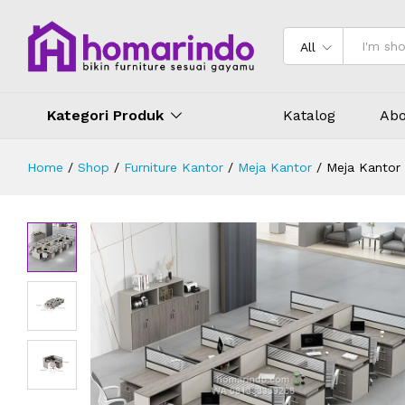
Meja Kantor Partisi Minimalis Mod
Deskripsi
Spesifikasi
Ulasan (0)
All
Kategori Produk
Katalog
Abo
Home
/
Shop
/
Furniture Kantor
/
Meja Kantor
/
Meja Kantor 