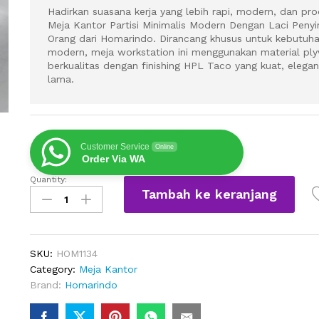
Hadirkan suasana kerja yang lebih rapi, modern, dan pro
Meja Kantor Partisi Minimalis Modern Dengan Laci Peny
Orang dari Homarindo. Dirancang khusus untuk kebutuha
modern, meja workstation ini menggunakan material p
berkualitas dengan finishing HPL Taco yang kuat, elega
lama.
Customer Service
Online
Order Via WA
Quantity:
Meja
Tambah ke keranjang
Kantor
Partisi
Minimalis
Modern
SKU:
HOM1134
Dengan
Category:
Meja Kantor
Laci
Brand:
Homarindo
Penyimpanan
Untuk