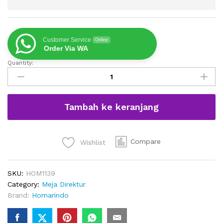
Customer Service
Online
Order Via WA
Quantity:
Meja
Kerja
Kantor
Direktur
Tambah ke keranjang
Minimalis
L
Shape
quantity
Compare
Wishlist
SKU:
HOM1139
Category:
Meja Direktur
Brand:
Homarindo