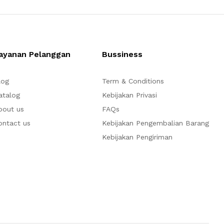
ayanan Pelanggan
Bussiness
log
Term & Conditions
atalog
Kebijakan Privasi
bout us
FAQs
ontact us
Kebijakan Pengembalian Barang
Kebijakan Pengiriman