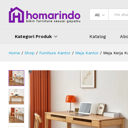
Meja Kerja Kayu Jati Simple Minima
Deskripsi
Spesifikasi
Ulasan (0)
All
Kategori Produk
Katalog
Abo
Home
/
Shop
/
Furniture Kantor
/
Meja Kantor
/
Meja Kerja K