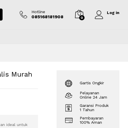
Rp
2.550.000
Tambah ke keranjang
Hotline
Log in
085168181908
0
alis Murah
Gartis Ongkir
Pelayanan
Online 24 Jam
Garansi Produk
1 Tahun
Pembayaran
100% Aman
han ideal untuk