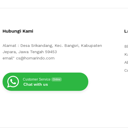
Hubungi Kami
L
Alamat : Desa Srikandang, Kec. Bangsri, Kabupaten
B
Jepara, Jawa Tengah 59453
K
email" cs@homarindo.com
A
C
Customer Service
Online
Chat with us