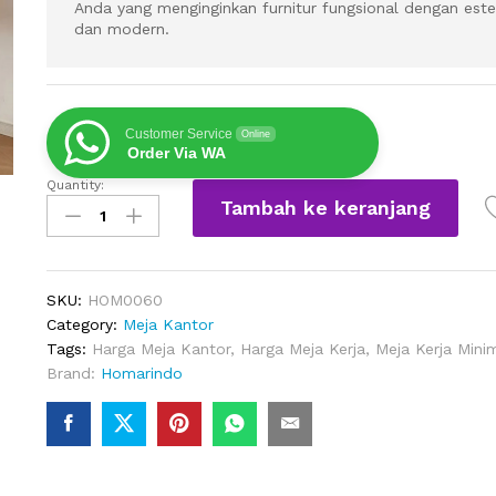
Anda yang menginginkan furnitur fungsional dengan este
dan modern.
Customer Service
Online
Order Via WA
Quantity:
Meja
Tambah ke keranjang
Kerja
Kayu
Jati
Simple
SKU:
HOM0060
Minimalis
Category:
Meja Kantor
Murah
Tags:
Harga Meja Kantor
,
Harga Meja Kerja
,
Meja Kerja Minim
quantity
Brand:
Homarindo