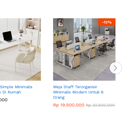
-
13
%
 Simple Minimalis
Meja Staff Terorganisir
M
k Di Rumah
Minimalis Modern Untuk 6
M
Orang
000
Rp
19.500.000
Rp
22.500.000