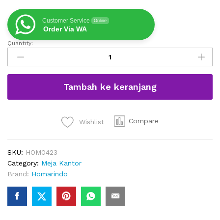
Customer Service
Online
Order Via WA
Quantity:
Meja
Komputer
Gaming
Dengan
Tambah ke keranjang
Rak
Minimalis
quantity
Compare
Wishlist
SKU:
HOM0423
Category:
Meja Kantor
Brand:
Homarindo