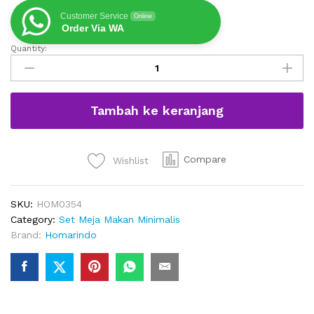
Customer Service
Online
Order Via WA
Quantity:
Meja
Makan
Bulat
Putar
Tambah ke keranjang
Top
Marmer
Dengan
6
Compare
Wishlist
Kursi
quantity
SKU:
HOM0354
Category:
Set Meja Makan Minimalis
Brand:
Homarindo