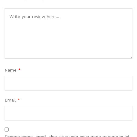
Name
*
Email
*
Simpan nama, email, dan situs web saya pada peramban ini