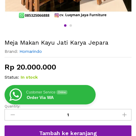
Meja Makan Kayu Jati Karya Jepara
Brand:
Homarindo
Rp
20.000.000
Status:
In stock
Customer Service
Online
Order Via WA
Quantity:
Meja
Makan
Kayu
Jati
Tambah ke keranjang
Karya