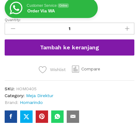
Customer Service
Online
Order Via WA
Quantity:
Meja
Manager
L
Shape
Tambah ke keranjang
Minimalis
quantity
Compare
Wishlist
SKU:
HOM0405
Category:
Meja Direktur
Brand:
Homarindo