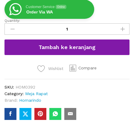
Customer Service
Online
Order Via WA
Quantity:
Meja
Meeting
Panjang
Minimalis
Tambah ke keranjang
Modern
Untuk
10
Kursi
Compare
Wishlist
quantity
SKU:
HOM0392
Category:
Meja Rapat
Brand:
Homarindo