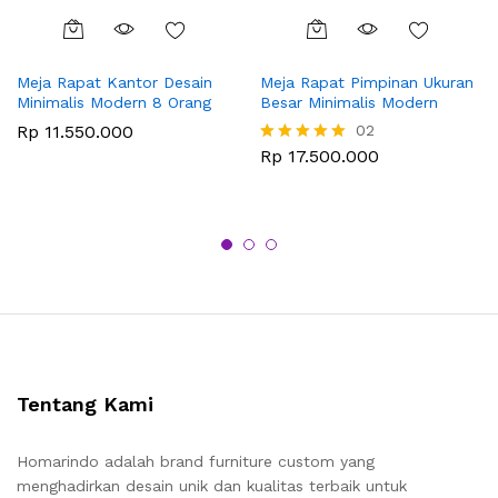
Meja Rapat Kantor Desain
Meja Rapat Pimpinan Ukuran
Minimalis Modern 8 Orang
Besar Minimalis Modern
Rp
11.550.000
02
Rp
17.500.000
Dinilai
5.00
dari 5
Tentang Kami
Homarindo adalah brand furniture custom yang
menghadirkan desain unik dan kualitas terbaik untuk