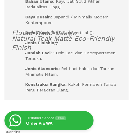
Bahan Utama:
Kayu Jati Solid Pilihan
Berkualitas Tinggi.
Gaya Desain:
Japandi / Minimalis Modern
Kontemporer.
Fluted Wood Design
Detail Laci:
Motif Garis Vertikal (
).
Natural Teak Matte Eco-Friendly
Jenis Finishing:
.
Finish
Jumlah Laci:
1 Unit Laci dan 1 Kompartemen
Terbuka.
Jenis Aksesoris:
Rel Laci Halus dan Tarikan
Minimalis Hitam.
Konstruksi Rangka:
Kokoh Permanen Tanpa
Perlu Perakitan Ulang.
Customer Service
Online
Order Via WA
Quantity: