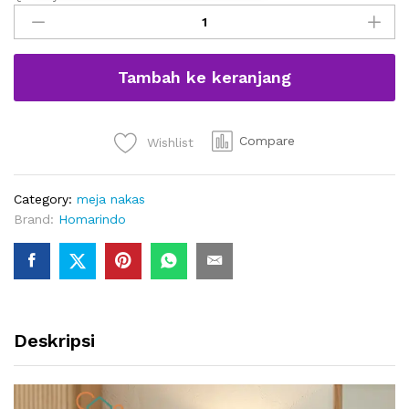
Meja
Nakas
Kamar
Tidur
Tambah ke keranjang
Minimalis
–
Seri
Japandi
Compare
Wishlist
Fluted
Nightstand
Category:
meja nakas
quantity
Brand:
Homarindo
Deskripsi