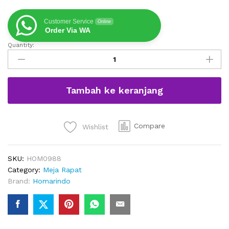
Customer Service
Online
Order Via WA
Quantity:
Meja
Rapat
Minimalis
Panjang
Tambah ke keranjang
Kapasitas
12
sampai
14
Compare
Wishlist
Orang
quantity
SKU:
HOM0988
Category:
Meja Rapat
Brand:
Homarindo