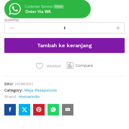
Customer Service
Online
Order Via WA
Quantity:
Meja
Resepsionis
Kantor
Desain
Tambah ke keranjang
Modern
Warna
Putih
300
Compare
Wishlist
cm
quantity
SKU:
HOM0551
Category:
Meja Resepsionis
Brand:
Homarindo