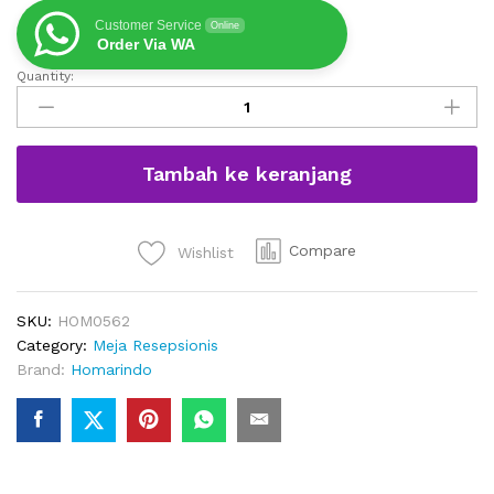
Customer Service
Online
Order Via WA
Quantity:
Meja
Resepsionis
Minimalis
Dengan
Tambah ke keranjang
Penyimpanan
160
cm
quantity
Compare
Wishlist
SKU:
HOM0562
Category:
Meja Resepsionis
Brand:
Homarindo