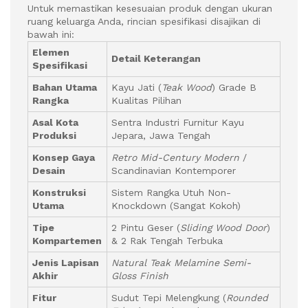
Untuk memastikan kesesuaian produk dengan ukuran
ruang keluarga Anda, rincian spesifikasi disajikan di
bawah ini:
Elemen
Detail Keterangan
Spesifikasi
Bahan Utama
Kayu Jati (
Teak Wood
) Grade B
Rangka
Kualitas Pilihan
Asal Kota
Sentra Industri Furnitur Kayu
Produksi
Jepara, Jawa Tengah
Konsep Gaya
Retro Mid-Century Modern
/
Desain
Scandinavian Kontemporer
Konstruksi
Sistem Rangka Utuh Non-
Utama
Knockdown (Sangat Kokoh)
Tipe
2 Pintu Geser (
Sliding Wood Door
)
Kompartemen
& 2 Rak Tengah Terbuka
Jenis Lapisan
Natural Teak Melamine Semi-
Akhir
Gloss Finish
Fitur
Sudut Tepi Melengkung (
Rounded