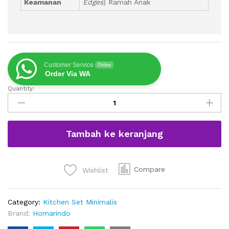
Keamanan
Edges
) Ramah Anak
Customer Service
Online
Order Via WA
Quantity:
Meja
TV
Buffet
Jati
Tambah ke keranjang
Minimalis
Retro
Premium
quantity
Compare
Wishlist
Category:
Kitchen Set Minimalis
Brand:
Homarindo