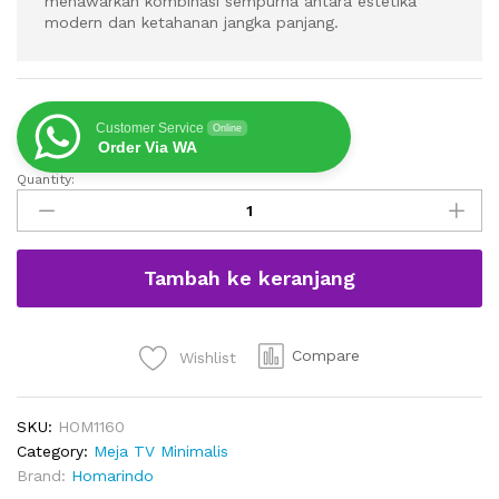
menawarkan kombinasi sempurna antara estetika
modern dan ketahanan jangka panjang.
Customer Service
Online
Order Via WA
Quantity:
Meja
TV
Kayu
Jati
Tambah ke keranjang
Minimalis
Modern
2
Laci
Compare
Wishlist
Warna
Natural
SKU:
HOM1160
quantity
Category:
Meja TV Minimalis
Brand:
Homarindo