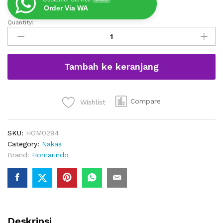
Order Via WA
Quantity:
Nakas
Hotel
Minimalis
Modern
Tambah ke keranjang
Satu
Laci
quantity
Compare
Wishlist
SKU:
HOM0294
Category:
Nakas
Brand:
Homarindo
Deskripsi