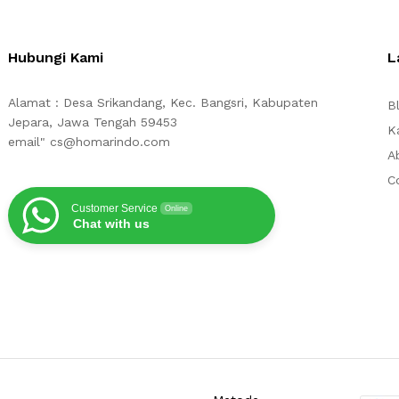
Hubungi Kami
L
Alamat : Desa Srikandang, Kec. Bangsri, Kabupaten
B
Jepara, Jawa Tengah 59453
K
email" cs@homarindo.com
A
C
Customer Service
Online
Chat with us