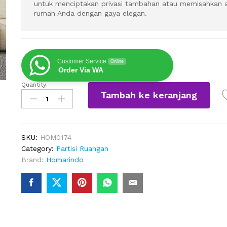
untuk menciptakan privasi tambahan atau memisahkan a
rumah Anda dengan gaya elegan.
Customer Service
Online
Order Via WA
Quantity:
Pembatas
Tambah ke keranjang
Ruangan
Lipat
Kayu
Jati
SKU:
HOM0174
Minimalis
Category:
Partisi Ruangan
quantity
Brand:
Homarindo