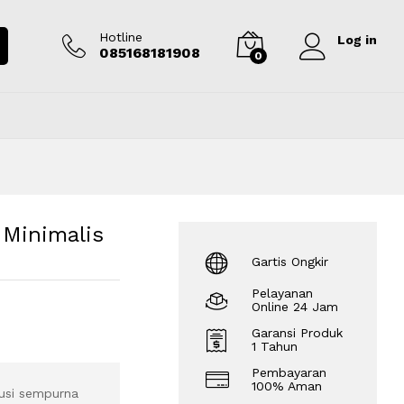
Rp
2.550.000
Tambah ke keranjang
Hotline
Log in
085168181908
0
 Minimalis
Gartis Ongkir
Pelayanan
Online 24 Jam
Garansi Produk
1 Tahun
Pembayaran
100% Aman
lusi sempurna