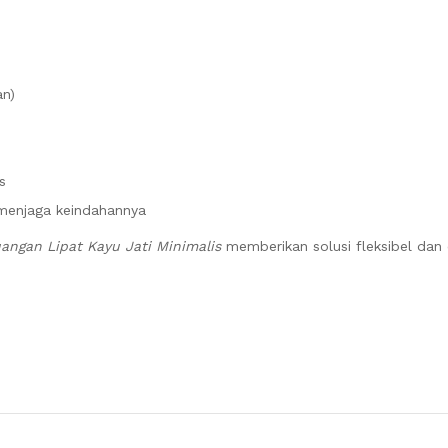
an)
s
menjaga keindahannya
ngan Lipat Kayu Jati Minimalis
memberikan solusi fleksibel dan 