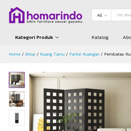
Pembatas Ruangan Lipat Kayu Jati 
Deskripsi
Spesifikasi
Ulasan (0)
All
Kategori Produk
Katalog
Abo
Home
/
Shop
/
Ruang Tamu
/
Partisi Ruangan
/
Pembatas Rua