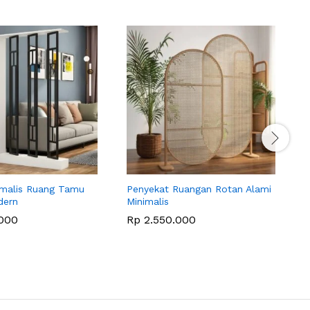
nimalis Ruang Tamu
Penyekat Ruangan Rotan Alami
P
dern
Minimalis
J
000
Rp
2.550.000