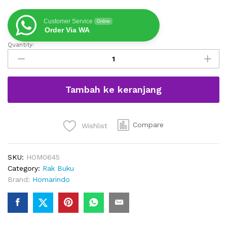
Customer Service
Online
Order Via WA
Quantity:
Rak
Buku
Minimalis
Warna
Tambah ke keranjang
Putih
6
Ambalan
quantity
Compare
Wishlist
SKU:
HOM0645
Category:
Rak Buku
Brand:
Homarindo