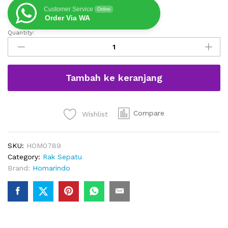
Customer Service
Online
Order Via WA
Quantity:
Rak
Sapatu
Retro
Kayu
Tambah ke keranjang
Jati
Dengan
2
Laci
Compare
Wishlist
quantity
SKU:
HOM0789
Category:
Rak Sepatu
Brand:
Homarindo