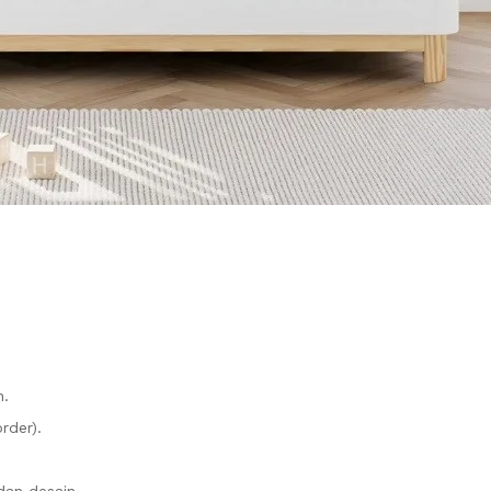
n.
rder).