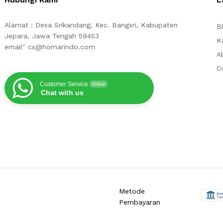
Alamat : Desa Srikandang, Kec. Bangsri, Kabupaten
B
Jepara, Jawa Tengah 59453
K
email" cs@homarindo.com
A
C
Customer Service
Online
Chat with us
Metode
Pembayaran