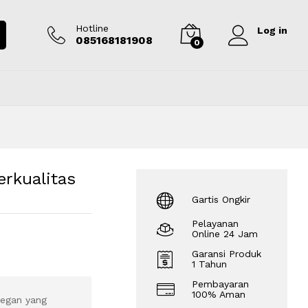
Rp
2.950.000
Tambah ke keranjang
Hotline
Log in
085168181908
0
rkualitas
Gartis Ongkir
Pelayanan
Online 24 Jam
Garansi Produk
1 Tahun
Pembayaran
100% Aman
legan yang