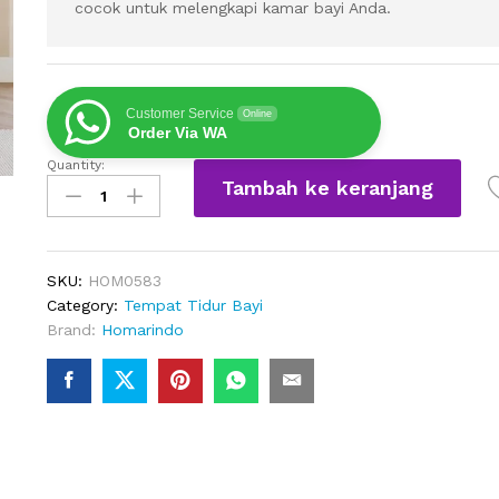
cocok untuk melengkapi kamar bayi Anda.
Customer Service
Online
Order Via WA
Quantity:
Ranjang
Tambah ke keranjang
Bayi
Santos
Bahan
Kayu
SKU:
HOM0583
Berkualitas
Category:
Tempat Tidur Bayi
quantity
Brand:
Homarindo