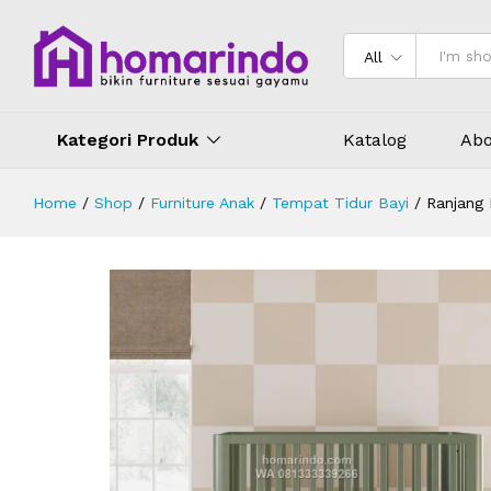
Ranjang Bayi Santos Bahan Kayu Be
Deskripsi
Spesifikasi
Ulasan (0)
All
Kategori Produk
Katalog
Abo
Home
/
Shop
/
Furniture Anak
/
Tempat Tidur Bayi
/
Ranjang 