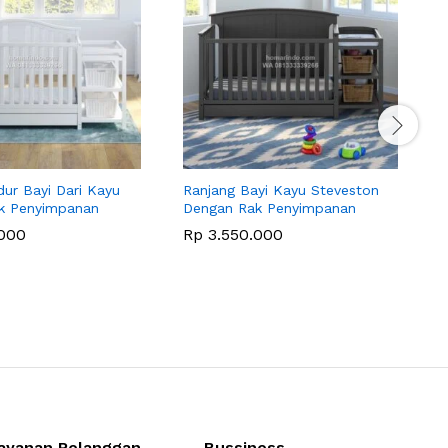
ur Bayi Dari Kayu
Ranjang Bayi Kayu Steveston
B
k Penyimpanan
Dengan Rak Penyimpanan
000
Rp
3.550.000
ayanan Pelanggan
Bussiness