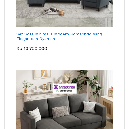
Set Sofa Minimalis Modern Homarindo yang
Elegan dan Nyaman
Rp
16.750.000