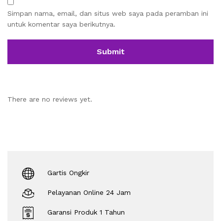
Simpan nama, email, dan situs web saya pada peramban ini
untuk komentar saya berikutnya.
There are no reviews yet.
Gartis Ongkir
Pelayanan Online 24 Jam
Garansi Produk 1 Tahun