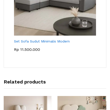
Set Sofa Sudut Minimalis Modern
Rp
11.500.000
Related products