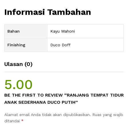
Informasi Tambahan
Bahan
Kayu Mahoni
Finishing
Duco Doff
Ulasan (0)
5.00
BE THE FIRST TO REVIEW “RANJANG TEMPAT TIDUR
ANAK SEDERHANA DUCO PUTIH”
Alamat email Anda tidak akan dipublikasikan.
Ruas yang wajib
ditandai
*