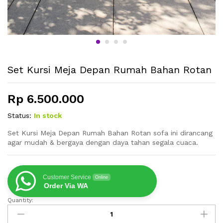
Set Kursi Meja Depan Rumah Bahan Rotan
Rp
6.500.000
Status:
In stock
Set Kursi Meja Depan Rumah Bahan Rotan sofa ini dirancang
agar mudah & bergaya dengan daya tahan segala cuaca.
Customer Service
Online
Order Via WA
Quantity:
Set
Kursi