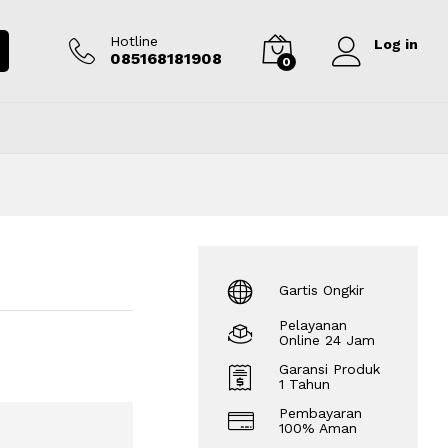
Rp
9.000.000
Tambah ke keranjang
Hotline
Log in
085168181908
0
Gartis Ongkir
Pelayanan
Online 24 Jam
Garansi Produk
1 Tahun
Pembayaran
100% Aman