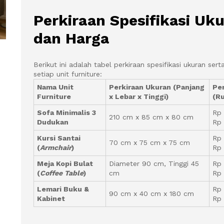
Perkiraan Spesifikasi Uk
dan Harga
Berikut ini adalah tabel perkiraan spesifikasi ukuran ser
setiap unit furniture:
Nama Unit
Perkiraan Ukuran (Panjang
Per
Furniture
x Lebar x Tinggi)
(Ru
Sofa Minimalis 3
Rp 
210 cm x 85 cm x 80 cm
Dudukan
Rp
Kursi Santai
Rp 
70 cm x 75 cm x 75 cm
(
Armchair
)
Rp 
Meja Kopi Bulat
Diameter 90 cm, Tinggi 45
Rp 
(
Coffee Table
)
cm
Rp
Lemari Buku &
Rp 
90 cm x 40 cm x 180 cm
Kabinet
Rp 