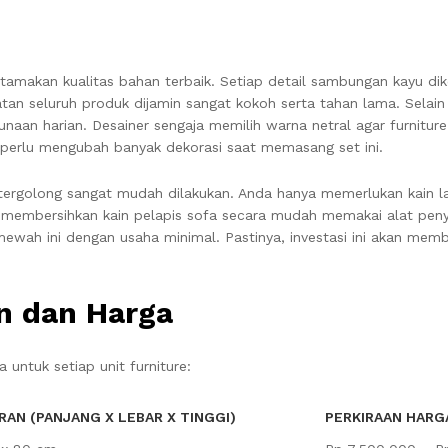
tamakan kualitas bahan terbaik. Setiap detail sambungan kayu dik
uatan seluruh produk dijamin sangat kokoh serta tahan lama. Selain 
naan harian. Desainer sengaja memilih warna netral agar furnitu
 perlu mengubah banyak dekorasi saat memasang set ini.
a tergolong sangat mudah dilakukan. Anda hanya memerlukan kain 
t membersihkan kain pelapis sofa secara mudah memakai alat pen
ewah ini dengan usaha minimal. Pastinya, investasi ini akan mem
an dan Harga
a untuk setiap unit furniture:
RAN (PANJANG X LEBAR X TINGGI)
PERKIRAAN HARGA