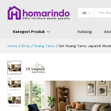
Set Ruang Tamu Japandi Modern
Deskripsi
Ulasan (0)
All
Kategori Produk
Katalog
Abo
Home
/
Shop
/
Ruang Tamu
/
Set Ruang Tamu Japandi Mode