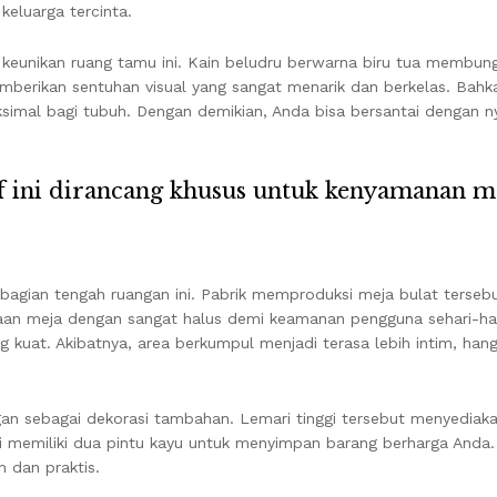
keluarga tercinta.
keunikan ruang tamu ini. Kain beludru berwarna biru tua membungk
mberikan sentuhan visual yang sangat menarik dan berkelas. Bahk
imal bagi tubuh. Dengan demikian, Anda bisa bersantai dengan 
if ini dirancang khusus untuk kenyamanan 
 bagian tengah ruangan ini. Pabrik memproduksi meja bulat terseb
n meja dengan sangat halus demi keamanan pengguna sehari-hari. 
 kuat. Akibatnya, area berkumpul menjadi terasa lebih intim, hang
angan sebagai dekorasi tambahan. Lemari tinggi tersebut menyediak
 memiliki dua pintu kayu untuk menyimpan barang berharga Anda. 
 dan praktis.