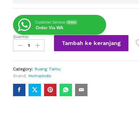
Customer Service
Online
Order Via WA
Quantity:
Set
Tambah ke keranjang
Ruang
Tamu
Japandi
Modern
Category:
Ruang Tamu
quantity
Brand:
Homarindo