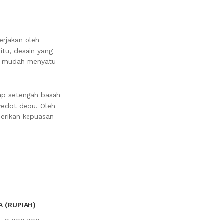
erjakan oleh
itu, desain yang
re mudah menyatu
lap setengah basah
yedot debu. Oleh
berikan kepuasan
 (RUPIAH)