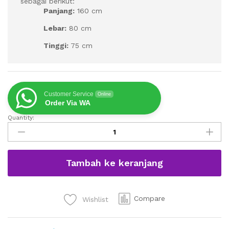
sebagai berikut:
Panjang:
160 cm
Lebar:
80 cm
Tinggi:
75 cm
Customer Service
Online
Order Via WA
Quantity:
Sofa
Chesterfield
Premium
-
Tambah ke keranjang
CV.
Luqman
Jaya
Furniture
Compare
Wishlist
quantity