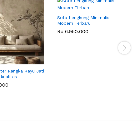
S
S
Sofa Lengkung Minimalis
Modern Terbaru
Rp
6.950.000
ter Rangka Kayu Jati
rkualitas
000