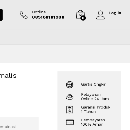
Rp
4.500.000
Tambah ke keranjang
Hotline
Log in
085168181908
0
malis
Gartis Ongkir
Pelayanan
Online 24 Jam
Garansi Produk
1 Tahun
Pembayaran
100% Aman
ombinasi