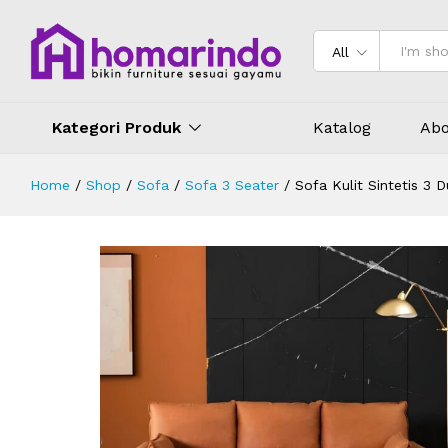
Sofa Kulit Sintetis 3 Dudukan Minim
Deskripsi
Spesifikasi
Ulasan (0)
All
Kategori Produk
Katalog
Abo
Home
/
Shop
/
Sofa
/
Sofa 3 Seater
/
Sofa Kulit Sintetis 3 