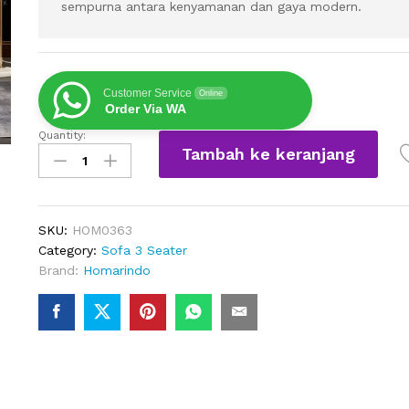
sempurna antara kenyamanan dan gaya modern.
Customer Service
Online
Order Via WA
Quantity:
Sofa
Tambah ke keranjang
Kulit
Sintetis
3
Dudukan
SKU:
HOM0363
Minimalis
Category:
Sofa 3 Seater
quantity
Brand:
Homarindo