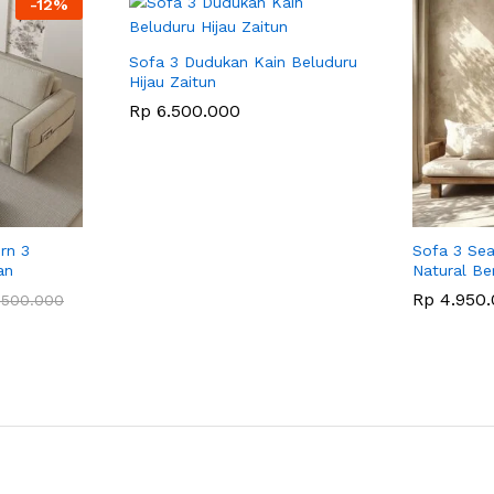
-
12
%
Sofa 3 Dudukan Kain Beluduru
Hijau Zaitun
Rp
6.500.000
rn 3
Sofa 3 Sea
an
Natural Be
Rp
4.950.
500.000