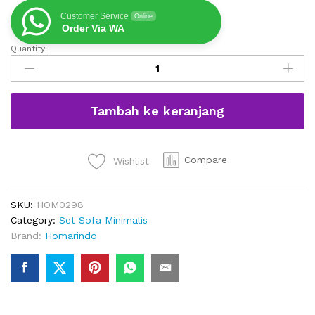
Customer Service
Online
Order Via WA
Quantity:
Sofa
Minimalis
Untuk
Ruang
Tambah ke keranjang
Tamu
Kecil
Warna
Hitam
Compare
Wishlist
quantity
SKU:
HOM0298
Category:
Set Sofa Minimalis
Brand:
Homarindo