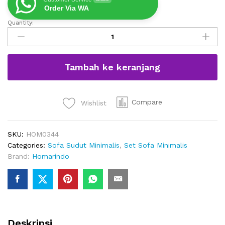
Order Via WA
Quantity:
Sofa
Sudut
Minimalis
Modern
Tambah ke keranjang
Victoria
quantity
Compare
Wishlist
SKU:
HOM0344
Categories:
Sofa Sudut Minimalis
,
Set Sofa Minimalis
Brand:
Homarindo
Deskripsi