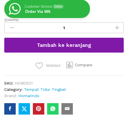
Customer Service
Online
Order Via WA
Quantity:
Tempat
Tidur
Susun
Dengan
Tambah ke keranjang
Tangga
Dan
Perosotan
quantity
Compare
Wishlist
SKU:
HOM0521
Category:
Tempat Tidur Tingkat
Brand:
Homarindo