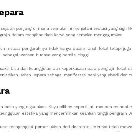
epara
ejarah panjang di mana seni ukir ini menjalani evolusi yang signif
grajin dalam menghadirkan karya yang semakin mengagumkan.
n meluas pengaruhnya tidak hanya dalam ranah lokal tetapi juga 
sebagai warisan budaya yang bernilai tinggi.
saksi bisu dari keunggulan dan keperkasaan para pengrajin lokal 
jadikan ukiran Jepara sebagai manifestasi seni yang abadi dan t
ara
han baku yang digunakan. Kayu pilihan seperti jati maupun mahoni
i keunggulan estetika yang mencerminkan keahlian tinggi pengrajin J
urut mengangkat pamor ukiran dari daerah ini. Mereka telah mewaris