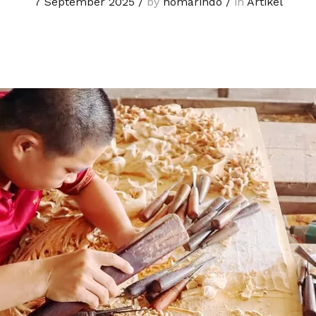
7 September 2025
/
by
homarindo
/
in
Artikel