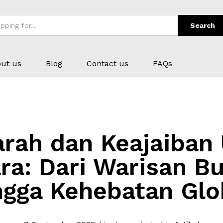
Search
ut us
Blog
Contact us
FAQs
arah dan Keajaiban 
ra: Dari Warisan B
ngga Kehebatan Glo