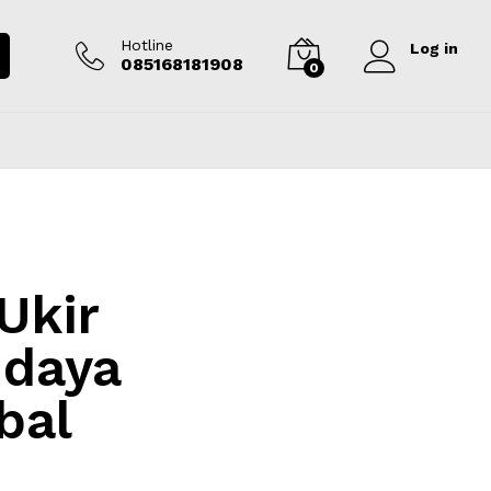
Hotline
Log in
085168181908
0
Ukir
udaya
bal