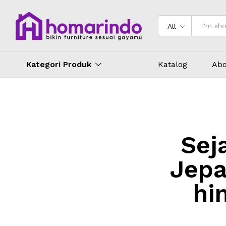
All
Kategori Produk
Katalog
Abo
Sej
Jepa
hi