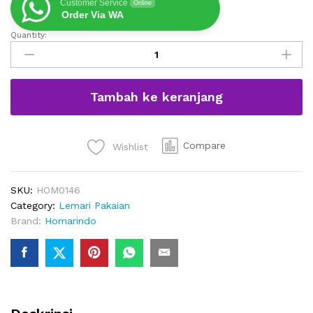
Customer Service
Online
Order Via WA
Quantity:
Lemari
Baju
Gantung
2
Tambah ke keranjang
Pintu
Minimais
Modern
quantity
Compare
Wishlist
SKU:
HOM0146
Category:
Lemari Pakaian
Brand:
Homarindo